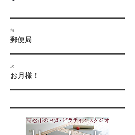
稿
稿
テ
者
日:
ゴ
リ
ー
投
前
稿
郵便局
前
の
ナ
投
ビ
稿:
次
ゲ
お月様！
次
の
ー
投
シ
稿:
ョ
ン