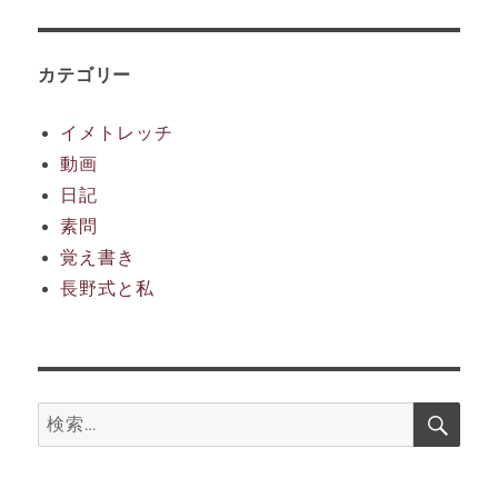
カ
イ
ブ
カテゴリー
イメトレッチ
動画
日記
素問
覚え書き
長野式と私
検
検
索
索: