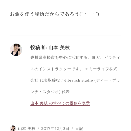
お金を使う場所だからであろう(´・_・`)
投稿者:
山本 美枝
香川県高松市を中心に活動する、ヨガ、ピラティ
スのインストラクターです。 エミーライフ株式
会社 代表取締役／d.branch studio (ディー・ブラ
ンチ・スタジオ) 代表
山本 美枝 のすべての投稿を表示
投
投
カ
山本 美枝
2017年12月3日
日記