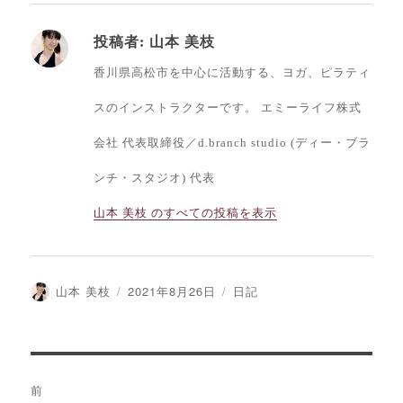
投稿者:
山本 美枝
香川県高松市を中心に活動する、ヨガ、ピラティ
スのインストラクターです。 エミーライフ株式
会社 代表取締役／d.branch studio (ディー・ブラ
ンチ・スタジオ) 代表
山本 美枝 のすべての投稿を表示
投
山本 美枝
投
2021年8月26日
カ
日記
稿
稿
テ
者
日:
ゴ
リ
ー
投
前