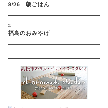
稿
8/26 朝ごはん
前
の
ナ
投
ビ
稿:
次
ゲ
福島のおみやげ
次
の
ー
投
シ
稿:
ョ
ン