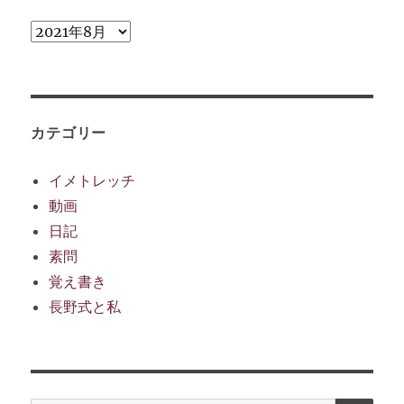
ア
ー
カ
イ
ブ
カテゴリー
イメトレッチ
動画
日記
素問
覚え書き
長野式と私