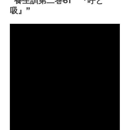
“養生訓第二巻61 『呼と
吸』”