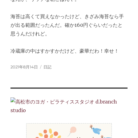
海苔は高くて買えなかったけど、きざみ海苔なら手
が出る範囲だったんだ。確か160円ぐらいだったと
思うんだけれど。
冷蔵庫の中はすかすかだけど、豪華だわ！幸せ！
投
カ
2021年8月14日
日記
稿
テ
日:
ゴ
リ
ー