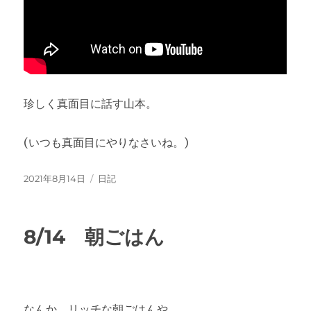
珍しく真面目に話す山本。
(いつも真面目にやりなさいね。)
投
カ
2021年8月14日
日記
稿
テ
日:
ゴ
リ
8/14 朝ごはん
ー
なんか、リッチな朝ごはんや。