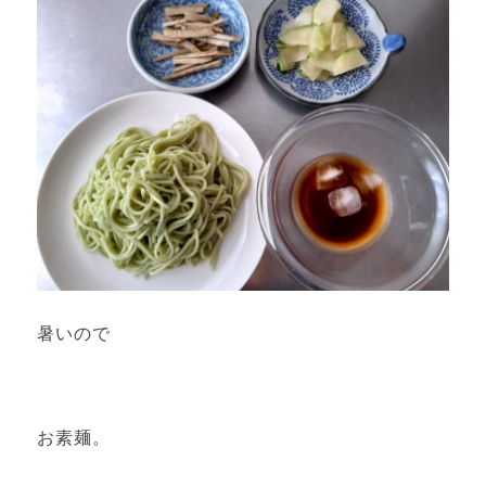
暑いので
お素麺。