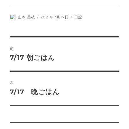
投
投
カ
山本 美枝
2021年7月17日
日記
稿
稿
テ
者
日:
ゴ
リ
ー
投
前
稿
7/17 朝ごはん
前
の
ナ
投
ビ
稿:
次
ゲ
7/17 晩ごはん
次
の
ー
投
シ
稿:
ョ