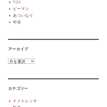
7/23
ピーマン
あついなり
年頃
アーカイブ
ア
ー
カ
イ
ブ
カテゴリー
イメトレッチ