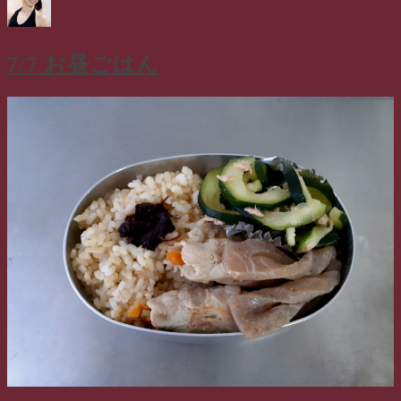
稿
稿
テ
山本 美枝
2021年7月7日
2021年7月7日
日記
者
日:
ゴ
リ
7/7 お昼ごはん
ー