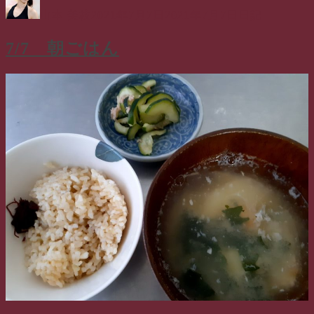
稿
稿
テ
山本 美枝
2021年7月7日
2021年7月7日
日記
者
日:
ゴ
リ
7/7 朝ごはん
ー