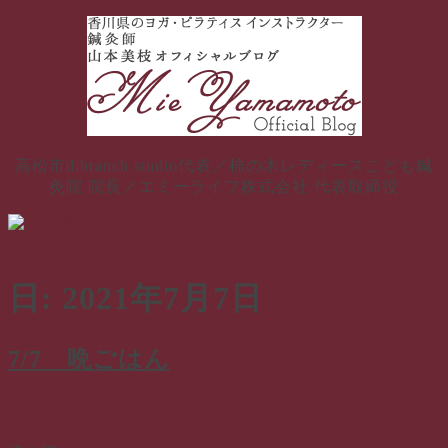
コ
ン
テ
ン
ツ
へ
ス
高松市d.branch studio代表／柿の木レディースこども鍼
キ
灸院 院長／エミーライフ株式会社 代表取締役
ッ
プ
日:
2021年7月7日
7/7 晩ごはん