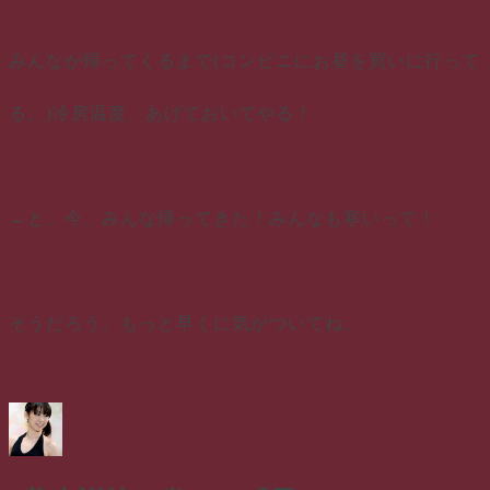
みんなが帰ってくるまで(コンビニにお昼を買いに行って
る。)冷房温度、あげておいてやる！
←と、今、みんな帰ってきた！みんなも寒いって！
そうだろう。もっと早くに気がついてね。
投
投
カ
稿
稿
テ
山本 美枝
2021年7月7日
2021年7月7日
日記
者
日:
ゴ
リ