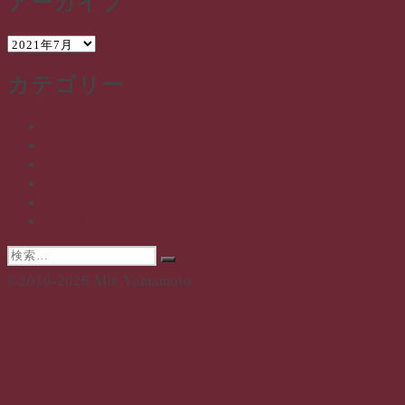
アーカイブ
ア
ー
カテゴリー
カ
イ
ブ
イメトレッチ
動画
日記
素問
覚え書き
長野式と私
検
検
索:
©2016-2026 Mie Yamamoto
索