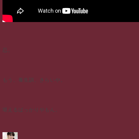
忍。
もう、養生訓、きらいや。
堪えるばっかりやもん。
投
投
カ