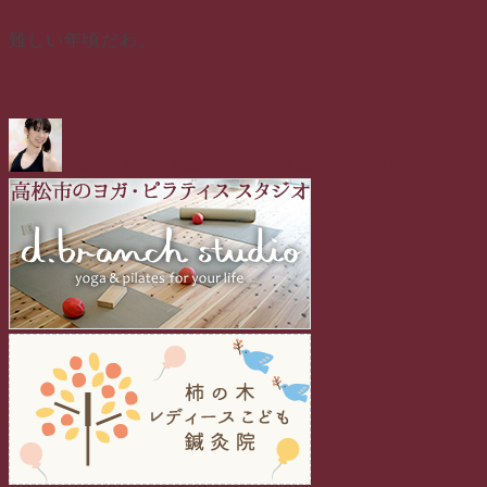
難しい年頃だわ。
投
投
カ
稿
稿
テ
山本 美枝
2021年7月7日
2021年7月7日
日記
者
日:
ゴ
リ
ー