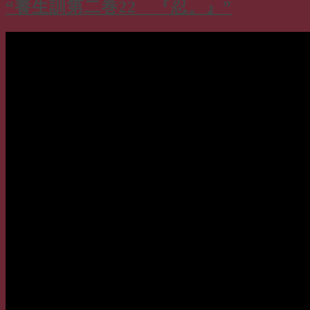
“養生訓第二巻22 『忍。』”
ー