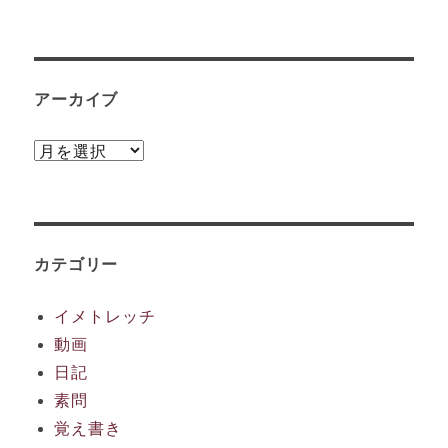
アーカイブ
ア
ー
カ
イ
ブ
カテゴリー
イメトレッチ
動画
日記
素問
覚え書き