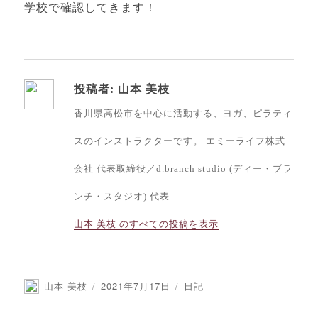
学校で確認してきます！
投稿者:
山本 美枝
香川県高松市を中心に活動する、ヨガ、ピラティ
スのインストラクターです。 エミーライフ株式
会社 代表取締役／d.branch studio (ディー・ブラ
ンチ・スタジオ) 代表
山本 美枝 のすべての投稿を表示
投
投
カ
山本 美枝
2021年7月17日
日記
稿
稿
テ
者
日:
ゴ