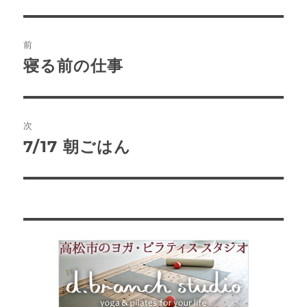
リ
ー
投
前
稿
寝る前の仕事
前
の
ナ
投
ビ
稿:
次
ゲ
7/17 朝ごはん
次
の
ー
投
シ
稿:
ョ
ン