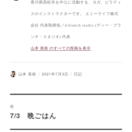
香川県高松市を中心に活動する、ヨガ、ピラティ
スのインストラクターです。 エミーライフ株式
会社 代表取締役／d.branch studio (ディー・ブラ
ンチ・スタジオ) 代表
山本 美枝 のすべての投稿を表示
投
投
カ
山本 美枝
2021年7月3日
日記
稿
稿
テ
者
日:
ゴ
リ
ー
投
前
稿
7/3 晩ごはん
前
の
ナ
投