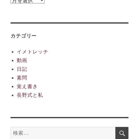
ア
ー
カ
イ
カテゴリー
ブ
イメトレッチ
動画
日記
素問
覚え書き
長野式と私
検
検
索