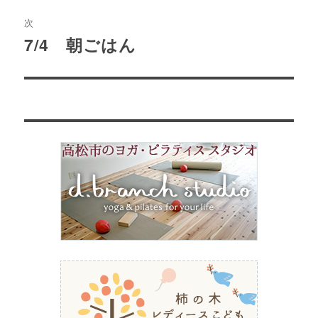
ビ
稿:
次
ゲ
7/4 朝ごはん
次
の
ー
投
シ
稿:
ョ
ン