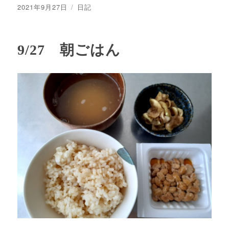
投
カ
2021年9月27日
日記
稿
テ
日:
ゴ
リ
9/27 朝ごはん
ー