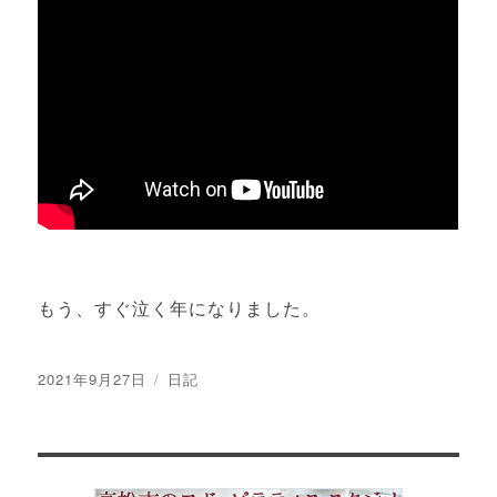
もう、すぐ泣く年になりました。
投
カ
2021年9月27日
日記
稿
テ
日:
ゴ
リ
ー