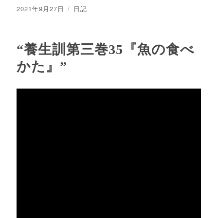
投
カ
2021年9月27日
日記
稿
テ
日:
ゴ
リ
“養生訓第三巻35『魚の食べ
ー
かた』”