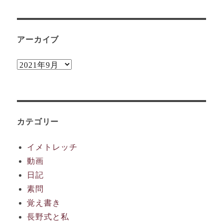
アーカイブ
ア
ー
カ
イ
カテゴリー
ブ
イメトレッチ
動画
日記
素問
覚え書き
長野式と私