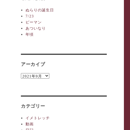
ぬらりの誕生日
7/23
ピーマン
あついなり
年頃
アーカイブ
ア
ー
カ
イ
ブ
カテゴリー
イメトレッチ
動画