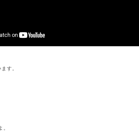
います。
よ。