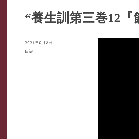
“養生訓第三巻12
投
2021年9月2日
稿
カ
日記
日:
テ
ゴ
リ
ー