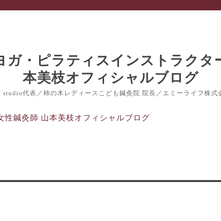
nch studio代表／柿の木レディースこども鍼灸院 院長／エミーライフ株