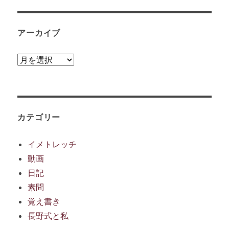
アーカイブ
ア
ー
カ
イ
ブ
カテゴリー
イメトレッチ
動画
日記
素問
覚え書き
長野式と私