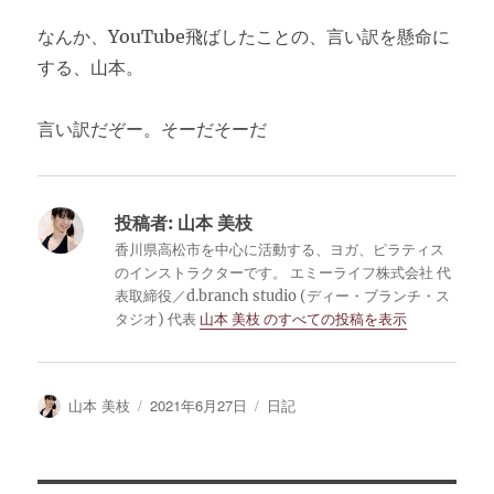
なんか、YouTube飛ばしたことの、言い訳を懸命に
する、山本。
言い訳だぞー。そーだそーだ
投稿者:
山本 美枝
香川県高松市を中心に活動する、ヨガ、ピラティス
のインストラクターです。 エミーライフ株式会社 代
表取締役／d.branch studio (ディー・ブランチ・ス
タジオ) 代表
山本 美枝 のすべての投稿を表示
投
山本 美枝
投
2021年6月27日
カ
日記
稿
稿
テ
者
日:
ゴ
リ