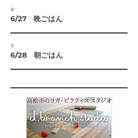
ー
投
前
稿
6/27 晩ごはん
前
の
ナ
投
ビ
稿:
次
ゲ
6/28 朝ごはん
次
の
ー
投
シ
稿:
ョ
ン