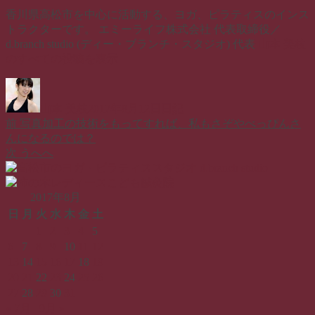
香川県高松市を中心に活動する、ヨガ、ピラティスのインス
トラクターです。 エミーライフ株式会社 代表取締役／
d.branch studio (ディー・ブランチ・スタジオ) 代表
山本 美枝
のすべての投稿を表示
投
投
カ
稿
稿
テ
山本 美枝
2017年8月12日
日記
者
日:
ゴ
前
前
写真加工の技術をもってすれば、私もさぞやべっぴんさ
投
リ
の
んになるのでは？
ー
稿
投
次
次
うへへ
稿:
の
ナ
投
ビ
稿:
2017年8月
ゲ
日
月
火
水
木
金
土
1
2
3
4
5
ー
6
7
8
9
10
11
12
シ
13
14
15
16
17
18
19
20
21
22
23
24
25
26
ョ
27
28
29
30
31
ン
« 7月
9月 »