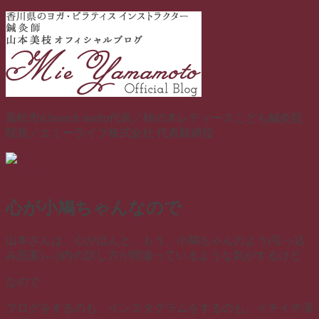
コ
ン
テ
ン
ツ
へ
ス
高松市d.branch studio代表／柿の木レディースこども鍼灸院
キ
院長／エミーライフ株式会社 代表取締役
ッ
プ
心が小鳩ちゃんなので
山本さんは、心がほんと、もう、小鳩ちゃんのよう(引っ込
み思案)←()内の訳し方が間違っているような気がするけど
なので
ブログをするのも、インスタグラムをするのも、イチイチ深