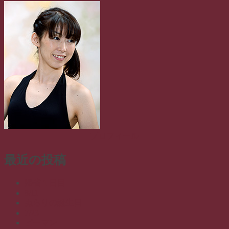
プロフィール
最近の投稿
帰省１日目
8/11
ぬらりの誕生日
7/23
ピーマン