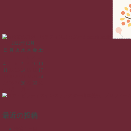
投
の
稿:
投
ナ
稿:
ビ
ゲ
ー
2022年12月
シ
日
月
火
水
木
金
土
ョ
1
2
3
ン
4
5
6
7
8
9
10
11
12
13
14
15
16
17
18
19
20
21
22
23
24
25
26
27
28
29
30
31
« 11月
1月 »
最近の投稿
帰省１日目