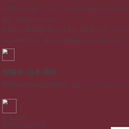
今日は会えて嬉しく、そして、またすぐお別れしてしまうの
毎日、毎日会いたいよぉ。
息子は今、隣の部屋で寝ていますが、同じ家だけど、いつも
少しの時間ですが、息子との時間を味わいたいと思います。
投稿者:
山本 美枝
香川県高松市を中心に活動する、ヨガ、ピラティスのインストラクター
の投稿を表示
投
投
カ
稿
稿
テ
山本 美枝
2022年12月29日
2022年12月29日
日記
者
日:
ゴ
前
前
つぶやき
投
リ
の
次
次
帰っていった息子
ー
稿