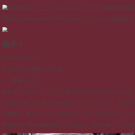
コ
ン
高松市d.branch studio代表／柿の木レディースこども鍼
テ
ン
ツ
へ
息子！
ス
キ
15:00頃に息子から
ッ
プ
夕方の17:13大阪駅につくわ。
と、連絡が入る。
山本は、それからイソイソと部屋の片付けのぬかりはないか
今日は午前から片付けやら掃除でバタバタしました。息子が
お布団も、昨日から干しては片付け、干しては片付けをしま
普段は5分で作れる料理ばかりであるが、息子が帰ってくる