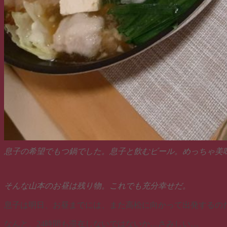
息子の希望でもつ鍋でした。息子と飲むビール。めっちゃ美
そんな山本のお昼は残り物。これでも充分幸せだ。
息子は明日、お昼までには、また高松に向かって出発するの
なんと、24時間も滞在しないではないか…さみしい…