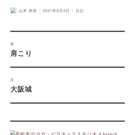
投
山本 美枝
投
2021年8月2日
カ
日記
稿
稿
テ
者
日:
ゴ
リ
ー
投
前
稿
肩こり
前
の
ナ
投
ビ
稿:
次
ゲ
大阪城
次
の
ー
投
シ
稿:
ョ