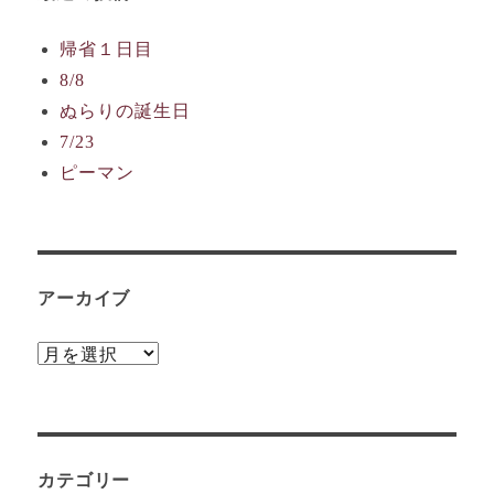
帰省１日目
8/8
ぬらりの誕生日
7/23
ピーマン
アーカイブ
ア
ー
カ
イ
カテゴリー
ブ