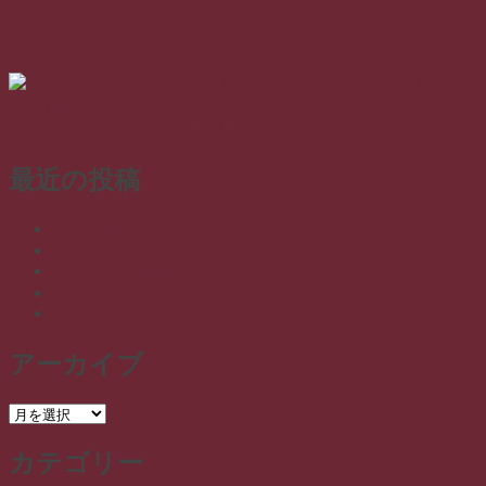
シ
22
23
24
25
26
27
28
29
30
31
ョ
« 7月
9月 »
ン
プロフィール
最近の投稿
帰省１日目
8/11
ぬらりの誕生日
7/23
ピーマン
アーカイブ
ア
ー
カテゴリー
カ
イ