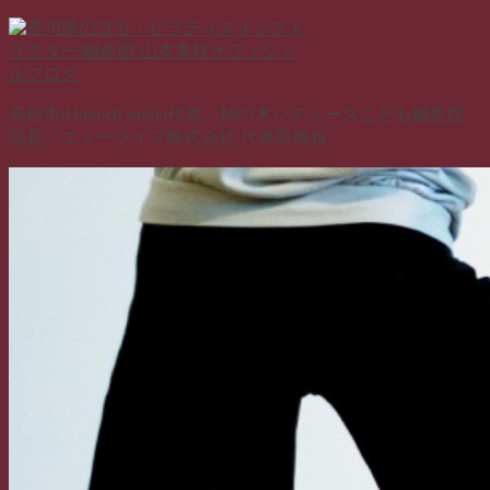
コ
ン
テ
ン
高松市d.branch studio代表／柿の木レディースこども鍼灸院
ツ
院長／エミーライフ株式会社 代表取締役
へ
ス
キ
ッ
プ