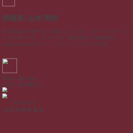
投稿者:
山本 美枝
香川県高松市を中心に活動する、ヨガ、ピラティスのインス
トラクターです。 エミーライフ株式会社 代表取締役／
d.branch studio (ディー・ブランチ・スタジオ) 代表
山本 美枝
のすべての投稿を表示
投
投
カ
稿
稿
テ
山本 美枝
2021年8月1日
2021年8月1日
日記
者
日:
ゴ
前
前
8/1 朝ごはん
投
リ
の
次
次
8/1 名古屋にて
ー
稿
投
の
稿:
投
ナ
稿:
2021年8月
ビ
日
月
火
水
木
金
土
ゲ
1
2
3
4
5
6
7
8
9
10
11
12
13
14
ー
15
16
17
18
19
20
21