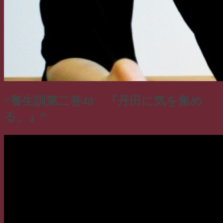
“養生訓第二巻48 『丹田に気を集め
る。』”