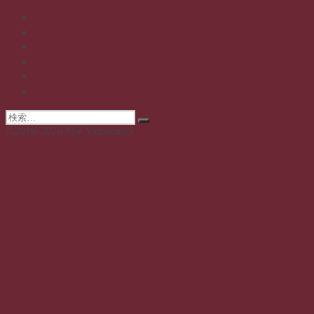
ブ
イメトレッチ
動画
日記
素問
覚え書き
長野式と私
検
検
索:
©2016-2026 Mie Yamamoto
索