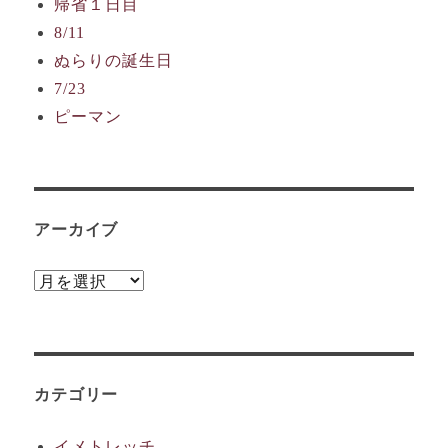
帰省１日目
8/11
ぬらりの誕生日
7/23
ピーマン
アーカイブ
ア
ー
カ
イ
ブ
カテゴリー
イメトレッチ