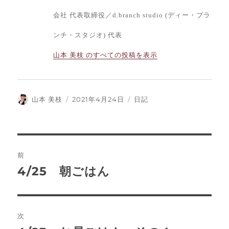
会社 代表取締役／d.branch studio (ディー・ブラ
ンチ・スタジオ) 代表
山本 美枝 のすべての投稿を表示
投
投
カ
山本 美枝
2021年4月24日
日記
稿
稿
テ
者
日:
ゴ
リ
ー
投
前
稿
4/25 朝ごはん
前
の
ナ
投
ビ
稿:
次