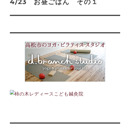
ゲ
4/23 お昼ごはん その１
次
の
ー
投
シ
稿:
ョ
ン