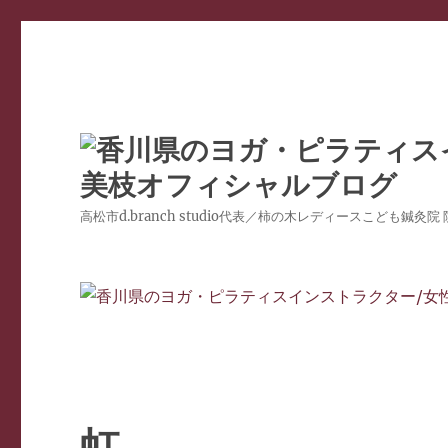
高松市d.branch studio代表／柿の木レディースこども鍼
虹