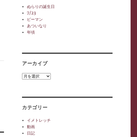
ぬらりの誕生日
7/23
ピーマン
あついなり
年頃
アーカイブ
ア
ラ
ー
カ
イ
ブ
カテゴリー
イメトレッチ
動画
日記