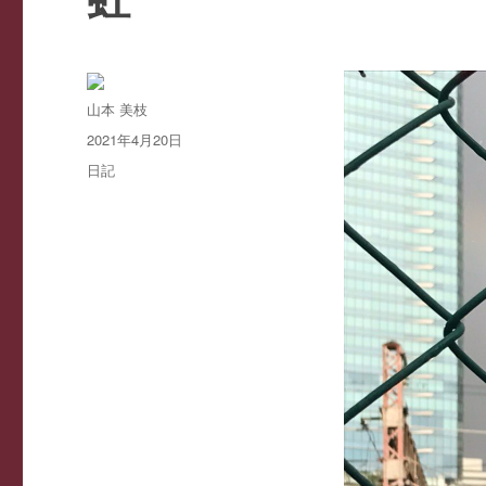
投
山本 美枝
稿
投
2021年4月20日
者
稿
カ
日記
日:
テ
ゴ
リ
ー