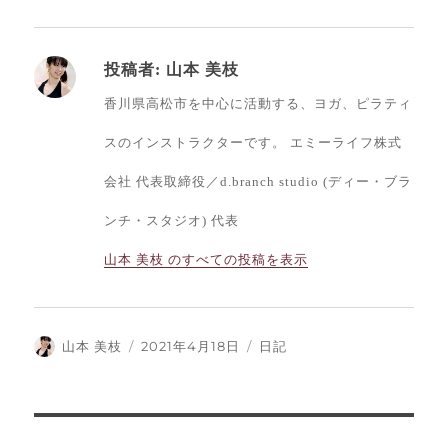
投稿者:
山本 美枝
香川県高松市を中心に活動する、ヨガ、ピラティ
スのインストラクターです。 エミーライフ株式
会社 代表取締役／d.branch studio (ディー・ブラ
ンチ・スタジオ) 代表
山本 美枝 のすべての投稿を表示
投
投
カ
山本 美枝
2021年4月18日
日記
稿
稿
テ
者
日:
ゴ
リ
ー
投