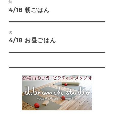
前
稿
4/18 朝ごはん
前
の
ナ
投
ビ
稿:
次
ゲ
4/18 お昼ごはん
次
の
ー
投
シ
稿:
ョ
ン