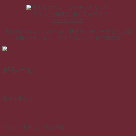
コ
ン
テ
ン
高松市d.branch studio代表／柿の木レディースこども鍼
ツ
灸院 院長／エミーライフ株式会社 代表取締役
へ
ス
キ
ッ
プ
がらーん
朝からずっと
片付け、片付け、拭き掃除。