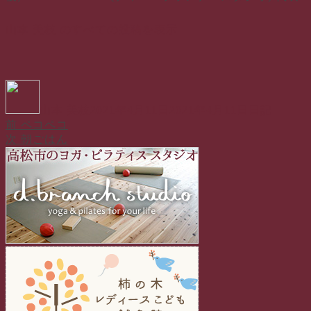
山本 美枝 のすべての投稿を表示
投
投
カ
稿
稿
テ
山本 美枝
2021年4月11日
2021年4月11日
日記
者
日:
ゴ
前
前
ペコペコ
投
リ
の
次
次
朝ごはん
ー
稿
投
の
稿:
投
ナ
稿:
ビ
ゲ
ー
シ
ョ
ン