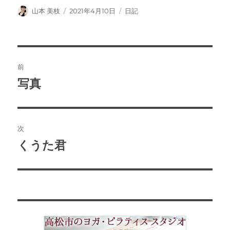
投
投
カ
山本 美枝
2021年4月10日
日記
稿
稿
テ
者
日:
ゴ
リ
投
ー
前
稿
写真
前
ナ
の
投
ビ
稿:
次
ゲ
くうた君
次
の
ー
投
シ
稿:
ョ