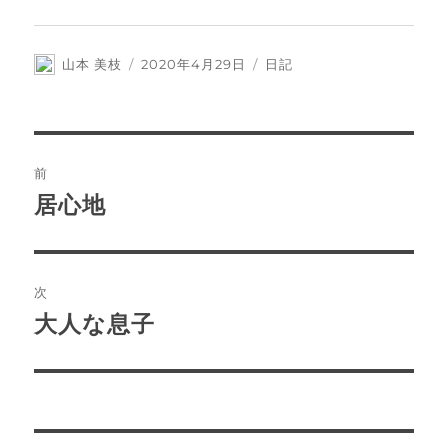
投
投
カ
山本 美枝
2020年4月29日
日記
稿
稿
テ
者
日:
ゴ
リ
ー
投
前
稿
居心地
前
の
ナ
投
ビ
稿:
次
ゲ
大人な息子
次
の
ー
投
シ
稿: