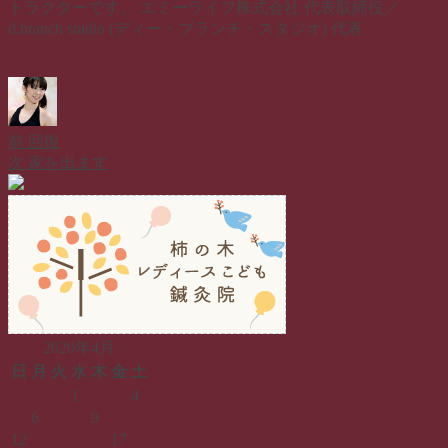
トラクターです。 エミーライフ株式会社 代表取締役／
d.branch studio (ディー・ブランチ・スタジオ) 代表
山本 美枝
のすべての投稿を表示
投
投
カ
稿
稿
テ
山本 美枝
2020年4月16日
2020年4月16日
日記
者
日:
ゴ
前
前
回復
投
リ
の
次
次
家を出ます
ー
稿
投
の
稿:
投
ナ
稿:
ビ
ゲ
ー
シ
2020年4月
ョ
日
月
火
水
木
金
土
1
2
3
4
ン
5
6
7
8
9
10
11
12
13
14
15
16
17
18