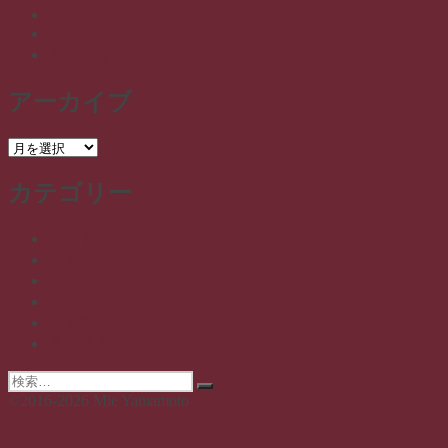
7/23
ピーマン
あついなり
アーカイブ
ア
ー
カテゴリー
カ
イ
ブ
イメトレッチ
動画
日記
素問
覚え書き
長野式と私
検
検
索:
©2016-2026 Mie Yamamoto
索