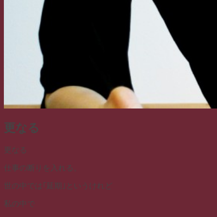
更なる
更なる
仕事の断りを入れる。
世の中では｢延期｣というけれど
私の中で