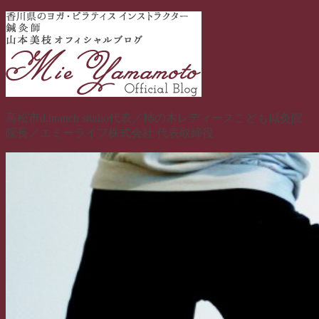
コ
ン
テ
ン
ツ
へ
ス
高松市d.branch studio代表／柿の木レディースこども鍼灸院
キ
院長／エミーライフ株式会社 代表取締役
ッ
プ