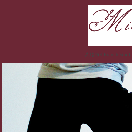
コ
ン
テ
ン
ツ
へ
ス
キ
高松市d.branch
ッ
プ