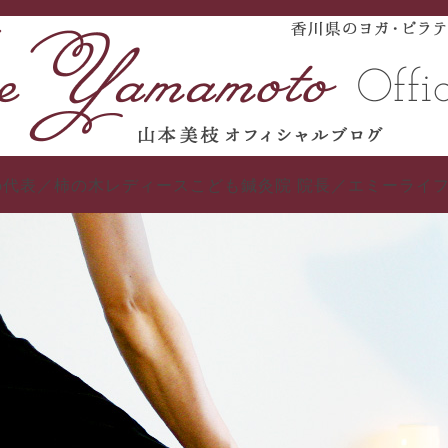
 studio代表／柿の木レディースこども鍼灸院 院長／エミーラ