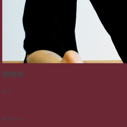
愛情便
昨日
東京からの