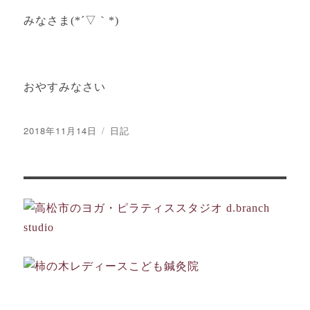
みなさま(*´▽｀*)
おやすみなさい
投
カ
2018年11月14日
日記
稿
テ
日:
ゴ
リ
ー