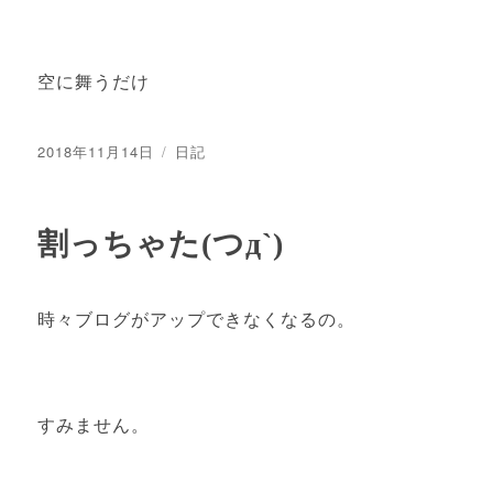
空に舞うだけ
投
カ
2018年11月14日
日記
稿
テ
日:
ゴ
リ
割っちゃた(つд`)
ー
時々ブログがアップできなくなるの。
すみません。