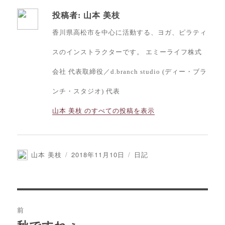
投稿者:
山本 美枝
香川県高松市を中心に活動する、ヨガ、ピラティ
スのインストラクターです。 エミーライフ株式
会社 代表取締役／d.branch studio (ディー・ブラ
ンチ・スタジオ) 代表
山本 美枝 のすべての投稿を表示
投
投
カ
山本 美枝
2018年11月10日
日記
稿
稿
テ
者
日:
ゴ
リ
ー
投
前
稿
前