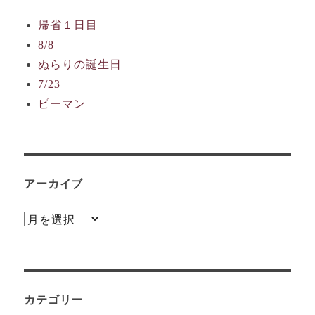
帰省１日目
8/8
ぬらりの誕生日
7/23
ピーマン
アーカイブ
ア
ー
カ
イ
カテゴリー
ブ