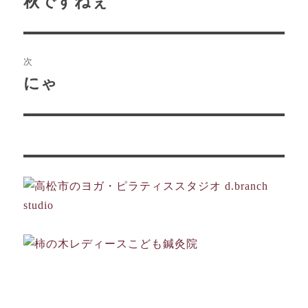
秋ですねぇ
の
ナ
投
ビ
稿:
次
ゲ
にゃ
次
の
ー
投
シ
稿:
ョ
ン