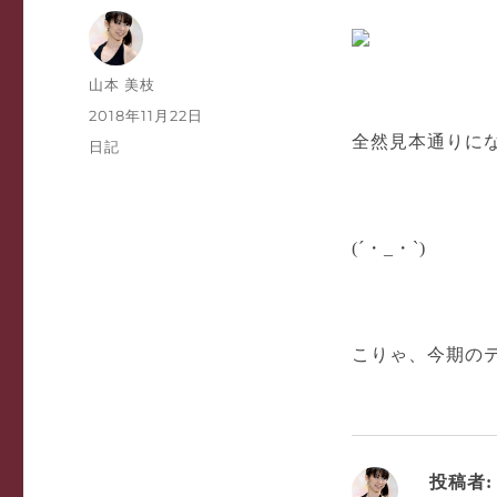
投
山本 美枝
稿
投
2018年11月22日
者
稿
全然見本通りに
カ
日記
日:
テ
ゴ
リ
ー
(´・_・`)
こりゃ、今期の
投稿者: