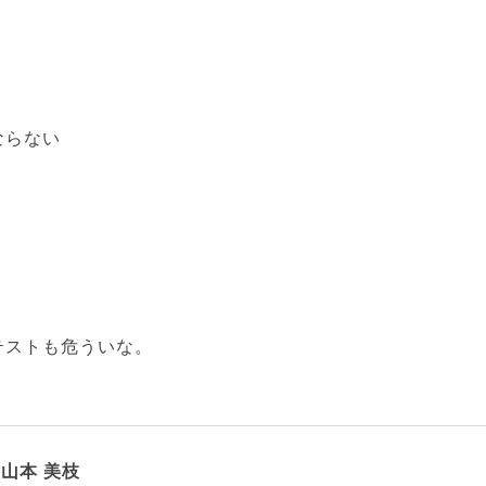
ならない
テストも危ういな。
山本 美枝