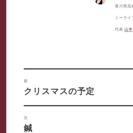
香川県高
ミーライフ
代表
山本
投
前
稿
クリスマスの予定
前
の
ナ
投
ビ
稿:
次
ゲ
鍼
次