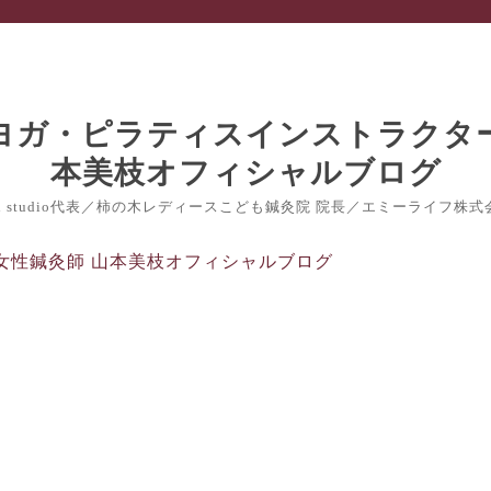
nch studio代表／柿の木レディースこども鍼灸院 院長／エミーライフ株