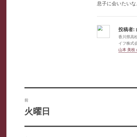
息子に会いたいな
投稿者:
香川県高
イフ株式会社
山本 美枝
投
前
稿
火曜日
前
ナ
の
投
ビ
稿: