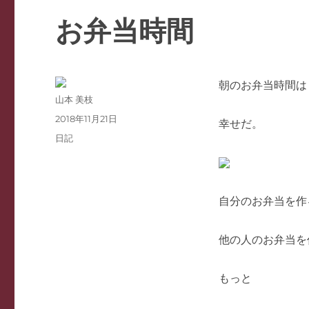
お弁当時間
朝のお弁当時間は
投
山本 美枝
稿
投
2018年11月21日
幸せだ。
者
稿
カ
日記
日:
テ
ゴ
リ
ー
自分のお弁当を作
他の人のお弁当を
もっと