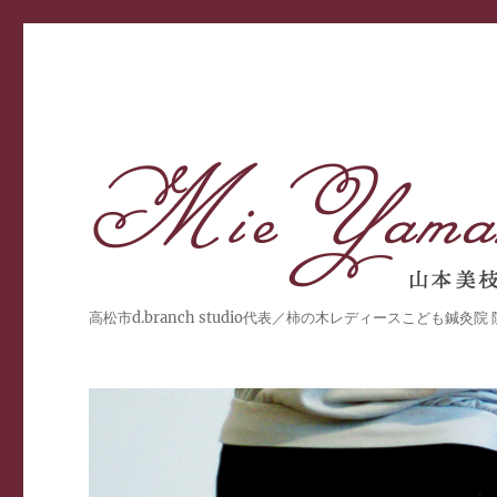
高松市d.branch studio代表／柿の木レディースこども鍼