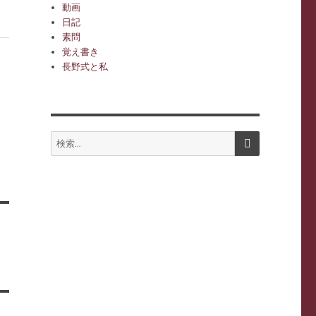
動画
日記
素問
覚え書き
長野式と私
ラ
検
検
索
索: