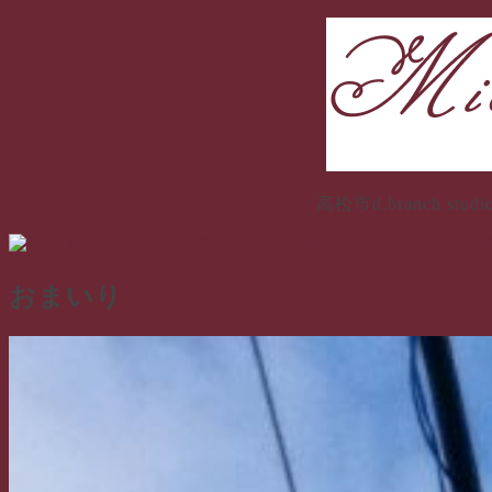
コ
ン
テ
ン
ツ
へ
ス
キ
高松市d.branch
ッ
プ
おまいり