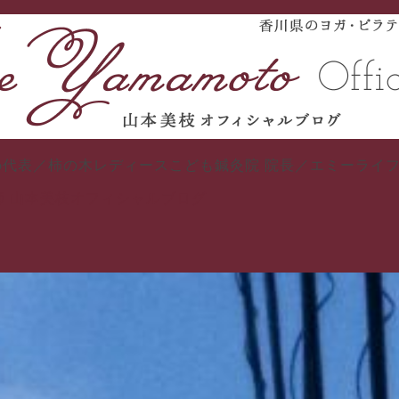
 studio代表／柿の木レディースこども鍼灸院 院長／エミーラ