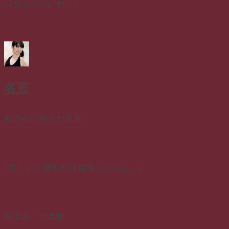
ハプニング( ´艸｀)
投
投
カ
稿
稿
テ
山本 美枝
2020年10月30日
2020年10月30日
日記
者
日:
ゴ
リ
名言
ー
私の心に刻んだ名言。
｢忙しいと疲れたは自慢にならん。｣
吉田茂 元首相