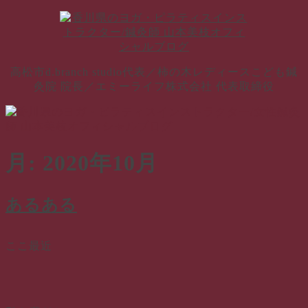
コ
ン
テ
ン
高松市d.branch studio代表／柿の木レディースこども鍼
ツ
灸院 院長／エミーライフ株式会社 代表取締役
へ
ス
キ
ッ
プ
月:
2020年10月
あるある
ここ最近