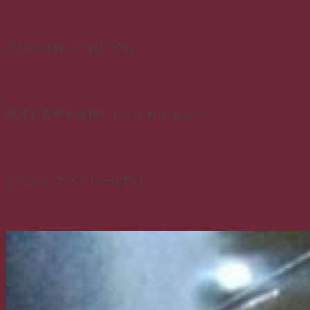
のびのび戦っておいでね。
満月も背中を後押ししてくれよるよ✨
とにかくファイトー(≧∇≦)