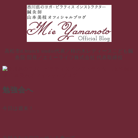
コ
ン
テ
ン
ツ
へ
ス
高松市d.branch studio代表／柿の木レディースこども鍼
キ
灸院 院長／エミーライフ株式会社 代表取締役
ッ
プ
勉強会へ
今日は週末！
大好きなクロワッサンを食べて