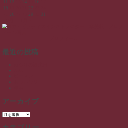
11
12
13
14
15
16
17
18
19
20
21
22
23
24
25
26
27
28
29
30
31
« 9月
11月 »
プロフィール
最近の投稿
ぬらりの誕生日
7/23
ピーマン
あついなり
年頃
アーカイブ
ア
ー
カテゴリー
カ