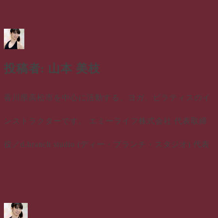
投稿者:
山本 美枝
香川県高松市を中心に活動する、ヨガ、ピラティスのイ
ンストラクターです。 エミーライフ株式会社 代表取締
役／d.branch studio (ディー・ブランチ・スタジオ) 代表
山本 美枝 のすべての投稿を表示
投
投
カ
稿
稿
テ