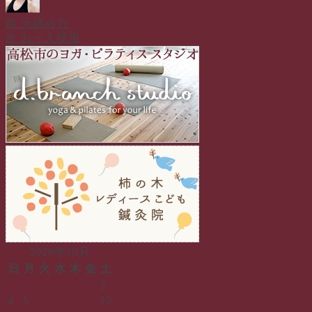
山本 美枝
2020年10月25日
2020年10月25日
日記
者
日:
ゴ
前
前
元締め力
投
リ
の
次
次
お一人様用
ー
稿
投
の
稿:
投
ナ
稿:
ビ
ゲ
ー
シ
ョ
ン
2020年10月
日
月
火
水
木
金
土
1
2
3
4
5
6
7
8
9
10