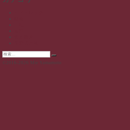
イ
ブ
イメトレッチ
動画
日記
素問
覚え書き
長野式と私
検
検
索:
©2016-2026 Mie Yamamoto
索