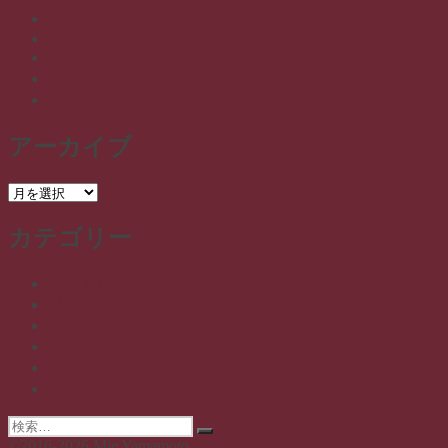
ぬらりの誕生日
7/23
ピーマン
あついなり
年頃
アーカイブ
ア
ー
カテゴリー
カ
イ
ブ
イメトレッチ
動画
日記
素問
覚え書き
長野式と私
検
検
索:
©2016-2026 Mie Yamamoto