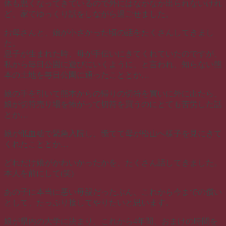
体も悪くなってきているので外にはなかなか出られないけれ
ど、家でゆっくり話をしながら過ごせました。
お母さんと、娘が小さかった頃の話をたくさんしてきまし
た。
息子が生まれた時、母が手伝いにきてくれていたのですが、
私から毎日公園に遊びにいくように、と言われ、知らない熊
本の土地を毎日公園に通ったこととか…
娘の手を引いて熊本からの帰りの切符を買いに外に出たら、
娘が切符売り場を怖がって切符を買うのにとても苦労した話
とか…
娘が低血糖で緊急入院し、慌てて母が松山へ様子を見にきて
くれたこととか…
どれだけ娘がかわいかったかを、たくさん話してきました。
本人を前にして(笑)
あの子に本当に悪い母親だったぶん、これから今までの償い
として、たっぷり接してやりたいと思います。
娘が県内の大学に決まり、これから4年間、おまけの時間を