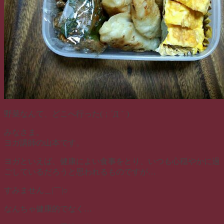
野菜なんて、どこへ行った(；´Д｀)
みなさま。
ヨガ講師の山本です。
ヨガといえば、健康によい食事をとり、いつも心穏やかに過
ごしているだろうと思われるものですが…
すみません＿|￣|○
なんちゃ健康的でなく…