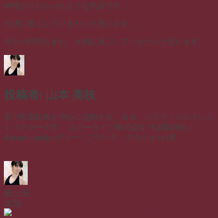
神様からもらったような気分です。
大切に過ごしていきたいと思います。
母との時間もまた、大切に過ごしていきたいと思います。
投稿者:
山本 美枝
香川県高松市を中心に活動する、ヨガ、ピラティスのインス
トラクターです。 エミーライフ株式会社 代表取締役／
d.branch studio (ディー・ブランチ・スタジオ) 代表
山本 美枝
のすべての投稿を表示
投
投
カ
稿
稿
テ
山本 美枝
2017年2月3日
日記
者
日:
ゴ
前
前
一句
投
リ
の
次
次
狼
ー
稿
投
の