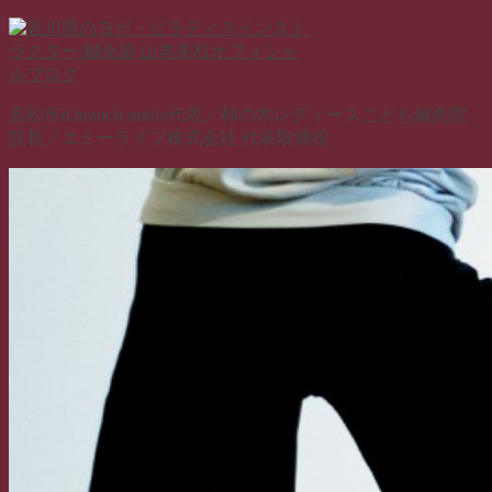
コ
ン
テ
ン
高松市d.branch studio代表／柿の木レディースこども鍼灸院
ツ
院長／エミーライフ株式会社 代表取締役
へ
ス
キ
ッ
プ