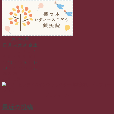
稿:
投
ナ
稿:
ビ
ゲ
ー
シ
2017年2月
ョ
日
月
火
水
木
金
土
1
2
3
4
ン
5
6
7
8
9
10
11
12
13
14
15
16
17
18
19
20
21
22
23
24
25
26
27
28
« 1月
3月 »
プロフィール
最近の投稿