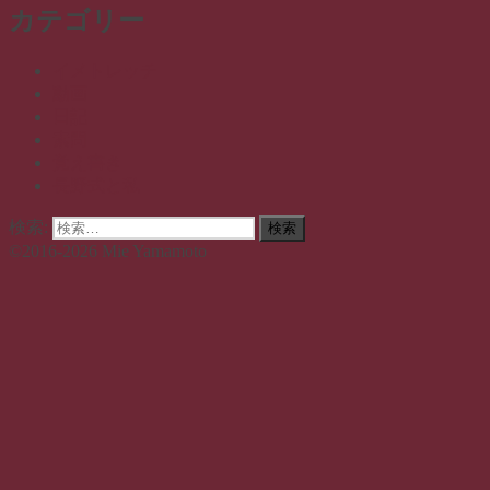
カテゴリー
イメトレッチ
動画
日記
素問
覚え書き
長野式と私
検索:
検索
©2016-2026 Mie Yamamoto