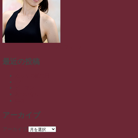
プロフィール
最近の投稿
ぬらりの誕生日
7/23
ピーマン
あついなり
年頃
アーカイブ
アーカイブ