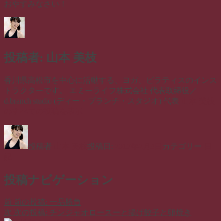
おやすみなさい！
投稿者:
山本 美枝
香川県高松市を中心に活動する、ヨガ、ピラティスのインス
トラクターです。 エミーライフ株式会社 代表取締役／
d.branch studio (ディー・ブランチ・スタジオ) 代表
山本 美枝
のすべての投稿を表示
投稿者
山本 美枝
投稿日:
2017年2月3日
カテゴリー
日
記
投稿ナビゲーション
前
前の投稿:
一品勝負
次
次の投稿:
チンジャオロースーと揚げ餃子と卵焼き