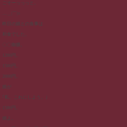
ごそーっっっと。
…＿|￣|○
昨日の娘との食事は
和食でした。
〇〇御膳。
1280円。
1580円。
2000円。
娘が
｢私、これにしよう。｣
1580円。
娘よ。