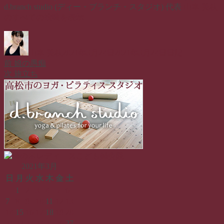
d.branch studio (ディー・ブランチ・スタジオ) 代表
山本 美枝
のすべての投稿を表示
投
投
カ
稿
稿
テ
山本 美枝
2021年3月24日
2021年3月24日
日記
者
日:
ゴ
前
前
娘の愚痴
投
リ
の
次
次
旅立ち
ー
稿
投
の
稿:
投
ナ
稿:
ビ
ゲ
ー
シ
2021年3月
ョ
日
月
火
水
木
金
土
1
2
3
4
5
6
ン
7
8
9
10
11
12
13
14
15
16
17
18
19
20
21
22
23
24
25
26
27