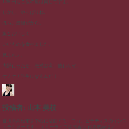
1280円もご飯の量は同じですよ。
しかし、やっぱりね。
ほら、最後だから。
娘とおいしく
いいものを食べました。
見よれぇ。
大阪行ったら、絶対お金、使わんぞ。
ケチケチ学生になるんだ！
投稿者:
山本 美枝
香川県高松市を中心に活動する、ヨガ、ピラティスのインス
トラクターです。 エミーライフ株式会社 代表取締役／