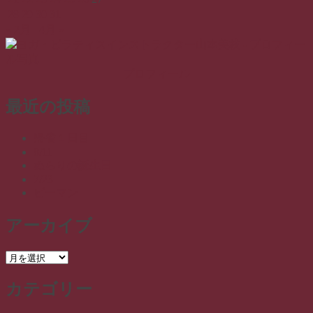
28
29
30
31
« 2月
4月 »
プロフィール
最近の投稿
帰省１日目
8/11
ぬらりの誕生日
7/23
ピーマン
アーカイブ
ア
ー
カテゴリー
カ
イ