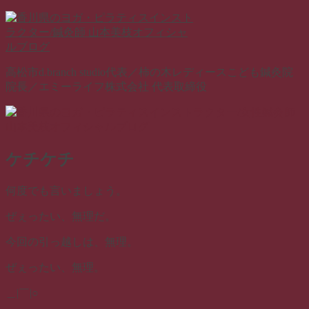
コ
ン
テ
ン
高松市d.branch studio代表／柿の木レディースこども鍼灸院
ツ
院長／エミーライフ株式会社 代表取締役
へ
ス
キ
ッ
プ
ケチケチ
何度でも言いましょう。
ぜぇったい、無理だ。
今回の引っ越しは、無理。
ぜぇったい、無理。
＿|￣|○