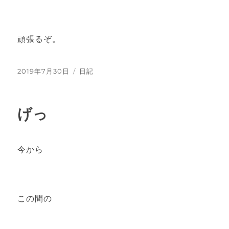
頑張るぞ。
投
2019年7月30日
カ
日記
稿
テ
日:
ゴ
リ
げっ
ー
今から
この間の