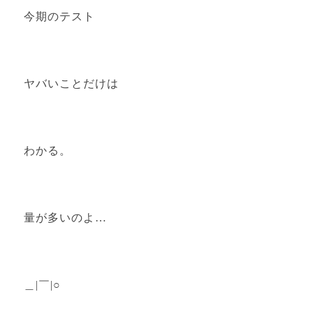
今期のテスト
ヤバいことだけは
わかる。
量が多いのよ…
＿|￣|○