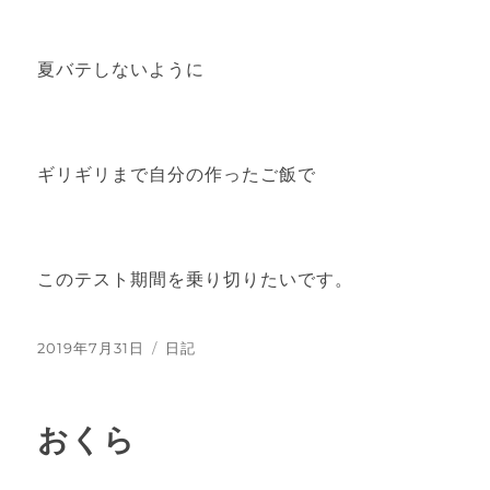
夏バテしないように
ギリギリまで自分の作ったご飯で
このテスト期間を乗り切りたいです。
投
2019年7月31日
カ
日記
稿
テ
日:
ゴ
リ
おくら
ー