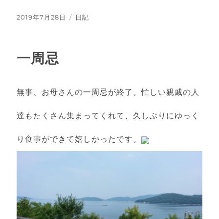
投
2019年7月28日
カ
日記
稿
テ
日:
ゴ
リ
一周忌
ー
無事、お母さんの一周忌が終了。忙しい親戚の人
達もたくさん集まってくれて、久しぶりにゆっく
り食事ができて嬉しかったです。