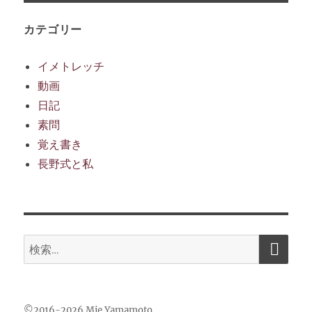
イ
ブ
カテゴリー
イメトレッチ
動画
日記
素問
覚え書き
長野式と私
検
検
索
索:
©2016-2026 Mie Yamamoto