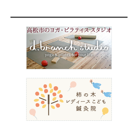
投
シ
稿:
ョ
ン