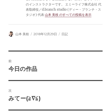
のインストラクターです。 エミーライフ株式会社 代
表取締役／d.branch studio (ディー・ブランチ・ス
タジオ) 代表
山本 美枝 のすべての投稿を表示
投
投
カ
山本 美枝
2018年12月29日
日記
稿
稿
テ
者
日:
ゴ
リ
ー
投
前
稿
今日の作品
前
の
ナ
投
ビ
稿:
次
ゲ
みてー(≧∇≦)
次
の
ー