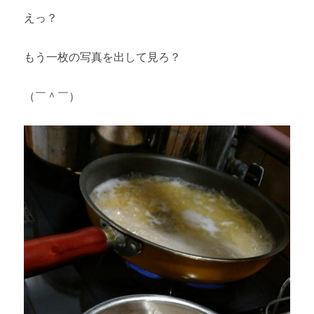
えっ？
もう一枚の写真を出して見ろ？
（￣＾￣）