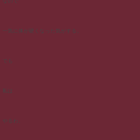
なので
一気に体が硬くなった気がする。
でも
私は
やるわ。