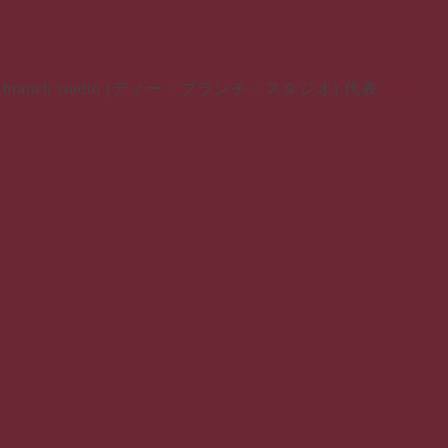
h studio (ディー・ブランチ・スタジオ) 代表
山本 美