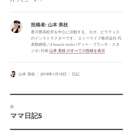
投稿者:
山本 美枝
香川県高松市を中心に活動する、ヨガ、ピラティス
のインストラクターです。 エミーライフ株式会社 代
表取締役／d.branch studio (ディー・ブランチ・スタ
ジオ) 代表
山本 美枝 のすべての投稿を表示
投
投
カ
山本 美枝
2018年1月16日
日記
稿
稿
テ
者
日:
ゴ
リ
ー
投
前
稿
ママ日記5
前
の
ナ
投