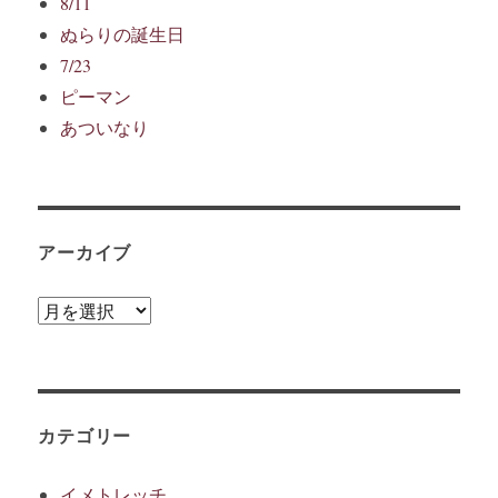
8/11
ぬらりの誕生日
7/23
ピーマン
あついなり
アーカイブ
ア
ー
カ
イ
ブ
カテゴリー
イメトレッチ