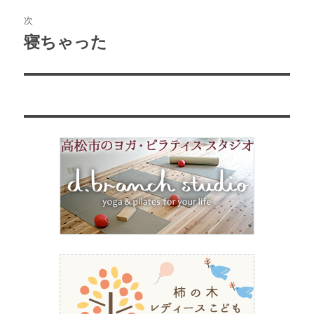
ビ
稿:
次
ゲ
寝ちゃった
次
の
ー
投
シ
稿:
ョ
ン