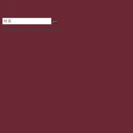
覚え書き
長野式と私
検
検
索:
©2016-2026 Mie Yamamoto
索