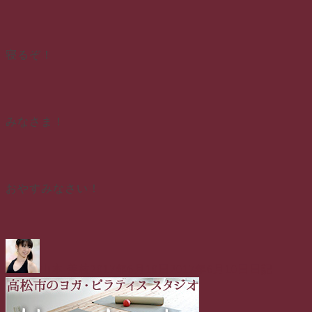
寝るぞ！
みなさま！
おやすみなさい！
投
投
カ
稿
稿
テ
山本 美枝
2017年6月10日
2017年6月10日
日記
者
日:
ゴ
リ
ー