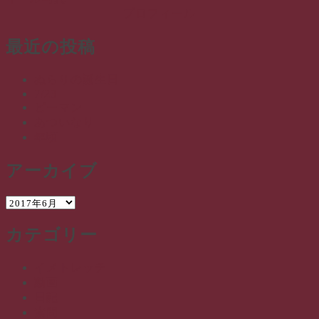
プロフィール
最近の投稿
ぬらりの誕生日
7/23
ピーマン
あついなり
年頃
アーカイブ
ア
ー
カテゴリー
カ
イ
ブ
イメトレッチ
動画
日記
素問