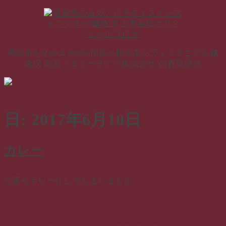
コ
ン
テ
ン
高松市d.branch studio代表／柿の木レディースこども鍼
ツ
灸院 院長／エミーライフ株式会社 代表取締役
へ
ス
キ
ッ
プ
日:
2017年6月10日
カレー
今夜もカレーにしてしまいました。