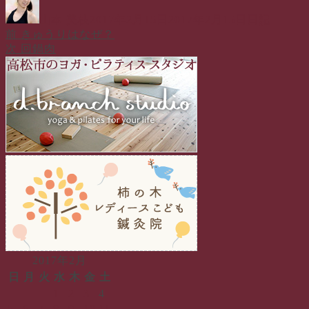
稿
稿
テ
山本 美枝
2017年2月15日
2017年2月15日
日記
者
日:
ゴ
前
前
きゅうりはなぜ？
投
リ
の
次
次
回鍋肉
ー
稿
投
の
稿:
投
ナ
稿:
ビ
ゲ
ー
シ
ョ
ン
2017年2月
日
月
火
水
木
金
土
1
2
3
4
5
6
7
8
9
10
11