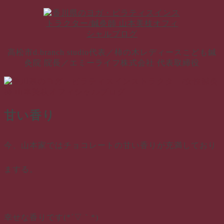
コ
ン
テ
ン
高松市d.branch studio代表／柿の木レディースこども鍼
ツ
灸院 院長／エミーライフ株式会社 代表取締役
へ
ス
キ
ッ
プ
甘い香り
今、山本家ではチョコレートの甘い香りが充満しており
まする。
幸せな香りです(*´▽｀*)