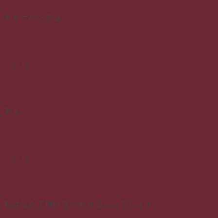
チャーハン弁当…
＿|￣|○
あぁ
＿|￣|○
私はなんて情けないお弁当なんでしょう。