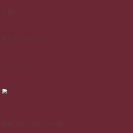
さぁ。
今日はすごいのよ。
じゃじゃーん
お弁当をいただいたの( ´艸｀)