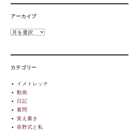
アーカイブ
ア
ー
カ
イ
ブ
カテゴリー
イメトレッチ
動画
日記
素問
覚え書き
長野式と私