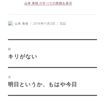
山本 美枝 のすべての投稿を表示
投
山本 美枝
投
2016年11月2日
カ
日記
稿
稿
テ
者
日:
ゴ
リ
ー
投
前
稿
キリがない
前
の
ナ
投
ビ
稿:
次
ゲ
明日というか、もはや今日
次
の
ー
投
シ
稿: