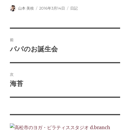
投
投
カ
山本 美枝
2016年3月14日
日記
稿
稿
テ
者
日:
ゴ
リ
ー
投
前
稿
パパのお誕生会
前
の
ナ
投
ビ
稿:
次
ゲ
海苔
次
の
ー
投
シ
稿:
ョ