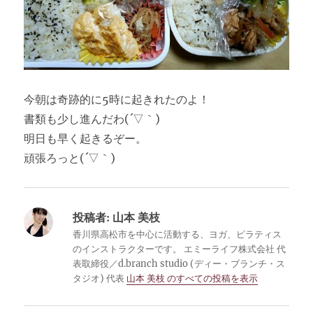
今朝は奇跡的に5時に起きれたのよ！
書類も少し進んだわ(´▽｀)
明日も早く起きるぞー。
頑張ろっと(´▽｀)
投稿者:
山本 美枝
香川県高松市を中心に活動する、ヨガ、ピラティス
のインストラクターです。 エミーライフ株式会社 代
表取締役／d.branch studio (ディー・ブランチ・ス
タジオ) 代表
山本 美枝 のすべての投稿を表示