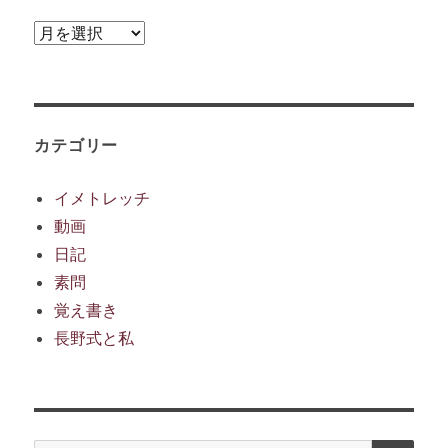
ア
ー
カ
イ
ブ
カテゴリー
イメトレッチ
動画
日記
素問
覚え書き
長野式と私
検