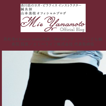
コ
ン
テ
ン
ツ
へ
ス
高松市d.branch studio代表／柿の木レディースこども鍼
キ
灸院 院長／エミーライフ株式会社 代表取締役
ッ
プ