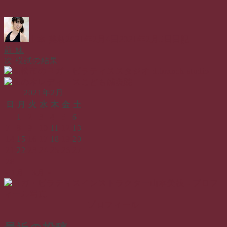
投
投
カ
稿
稿
テ
山本 美枝
2021年2月4日
2021年2月5日
日記
者
日:
ゴ
前
前
妹
投
リ
の
次
次
模試の結果
ー
稿
投
の
稿:
投
ナ
稿:
2021年2月
ビ
日
月
火
水
木
金
土
ゲ
1
2
3
4
5
6
7
8
9
10
11
12
13
ー
14
15
16
17
18
19
20
シ
21
22
23
24
25
26
27
28
ョ
« 1月
3月 »
ン
プロフィール