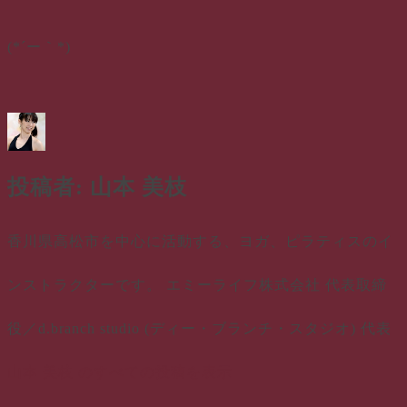
(*´ー｀*)
投稿者:
山本 美枝
香川県高松市を中心に活動する、ヨガ、ピラティスのイ
ンストラクターです。 エミーライフ株式会社 代表取締
役／d.branch studio (ディー・ブランチ・スタジオ) 代表
山本 美枝 のすべての投稿を表示