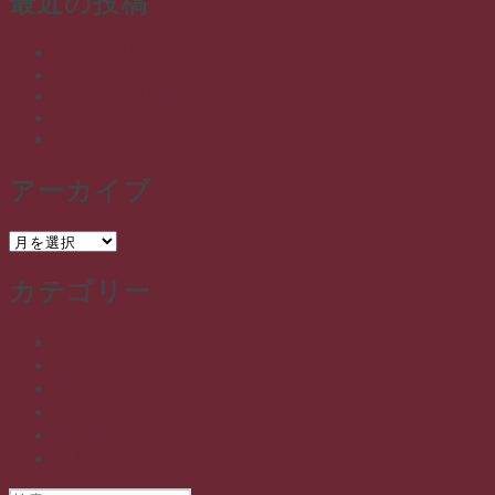
最近の投稿
帰省１日目
8/8
ぬらりの誕生日
7/23
ピーマン
アーカイブ
ア
ー
カテゴリー
カ
イ
ブ
イメトレッチ
動画
日記
素問
覚え書き
長野式と私