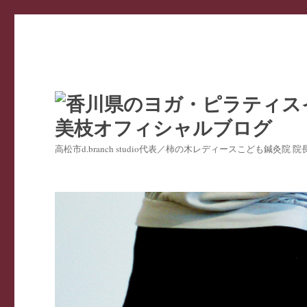
高松市d.branch studio代表／柿の木レディースこども鍼灸