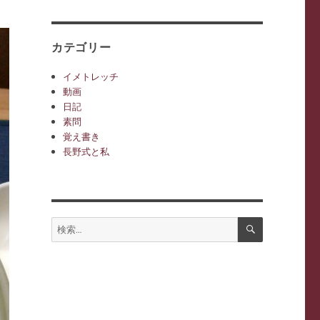
カ
イ
ブ
カテゴリー
イメトレッチ
動画
日記
素問
覚え書き
長野式と私
検
検
索
索: