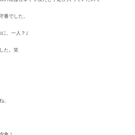
守番でした。
のに、一人？｣
した。笑
ね。
夕食！