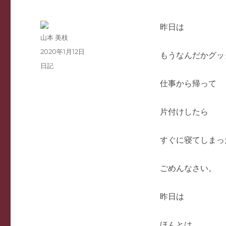
昨日は
投
山本 美枝
稿
投
2020年1月12日
もうなんだかグッ
者
稿
カ
日記
日:
テ
仕事から帰って
ゴ
リ
ー
片付けしたら
すぐに寝てしまっ
ごめんなさい。
昨日は
ほんとは