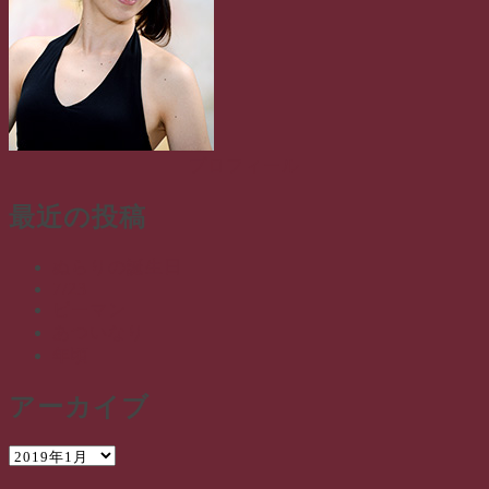
プロフィール
最近の投稿
ぬらりの誕生日
7/23
ピーマン
あついなり
年頃
アーカイブ
ア
ー