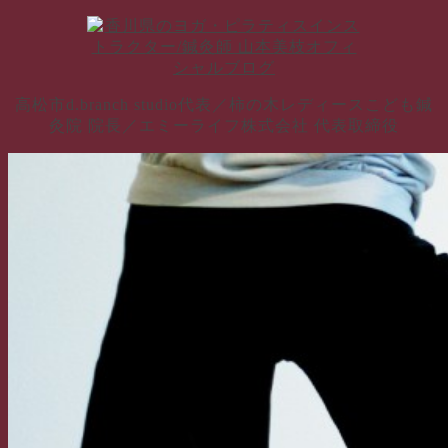
コ
ン
テ
ン
高松市d.branch studio代表／柿の木レディースこども鍼
ツ
灸院 院長／エミーライフ株式会社 代表取締役
へ
ス
キ
ッ
プ