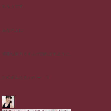
れそうです。
みなさまに
貴重な新月タイムが訪れますように。
おやすみなさい(*´ー｀*)
投
投
カ
稿
稿
テ
山本 美枝
2019年1月5日
日記
者
日:
ゴ