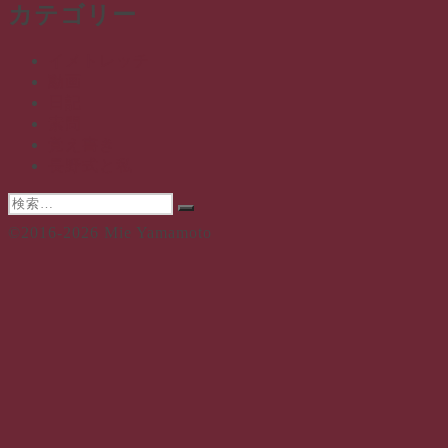
カテゴリー
カ
イ
ブ
イメトレッチ
動画
日記
素問
覚え書き
長野式と私
検
検
索:
©2016-2026 Mie Yamamoto
索