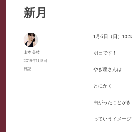
新月
1月6日（日）10
投
山本 美枝
明日です！
稿
投
2019年1月5日
者
稿
カ
日記
やぎ座さんは
日:
テ
ゴ
とにかく
リ
ー
曲がったことがき
っていうイメージ