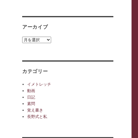
アーカイブ
ア
ー
カ
イ
ブ
カテゴリー
イメトレッチ
動画
日記
素問
覚え書き
長野式と私