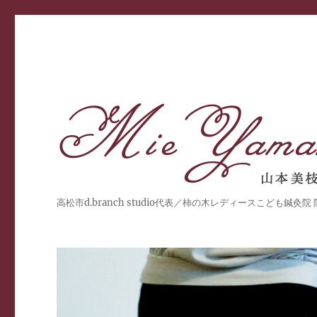
高松市d.branch studio代表／柿の木レディースこども鍼