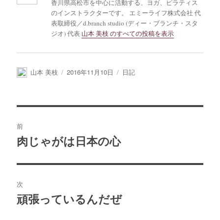
香川県高松市を中心に活動する、ヨガ、ピラティス
のインストラクターです。 エミーライフ株式会社 代
表取締役／d.branch studio (ディー・ブランチ・スタ
ジオ) 代表
山本 美枝 のすべての投稿を表示
投
投
カ
山本 美枝
2016年11月10日
日記
稿
稿
テ
者
日:
ゴ
リ
ー
投
前
稿
肉じゃがは日本の心
前
の
ナ
投
ビ
稿:
次
ゲ
頑張っているんだぜ
次
の
ー