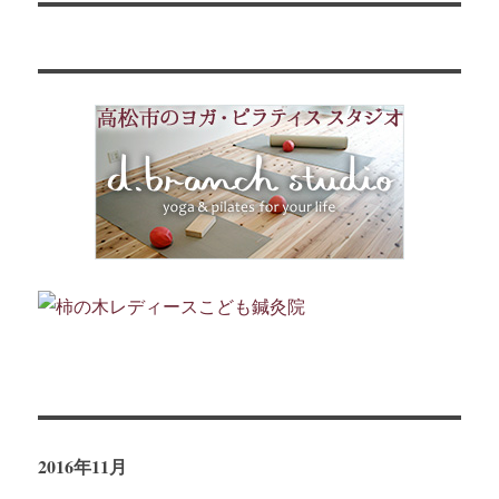
投
シ
稿:
ョ
ン
2016年11月