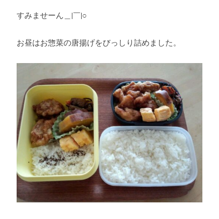
すみませーん＿|￣|○
お昼はお惣菜の唐揚げをびっしり詰めました。