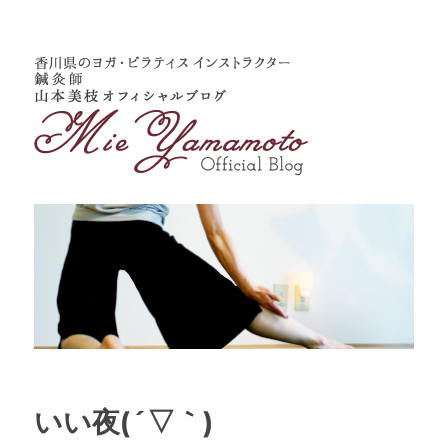
いい夜(´▽｀)