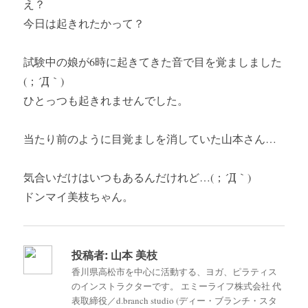
え？
今日は起きれたかって？
試験中の娘が6時に起きてきた音で目を覚ましました
(；´Д｀)
ひとっつも起きれませんでした。
当たり前のように目覚ましを消していた山本さん…
気合いだけはいつもあるんだけれど…(；´Д｀)
ドンマイ美枝ちゃん。
投稿者:
山本 美枝
香川県高松市を中心に活動する、ヨガ、ピラティス
のインストラクターです。 エミーライフ株式会社 代
表取締役／d.branch studio (ディー・ブランチ・スタ