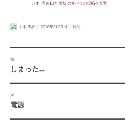
ジオ) 代表
山本 美枝 のすべての投稿を表示
投
投
カ
山本 美枝
2016年5月19日
日記
稿
稿
テ
者
日:
ゴ
リ
ー
投
前
稿
しまった…
前
の
ナ
投
ビ
稿:
次
ゲ
電源
次
の
ー
投
シ
稿: