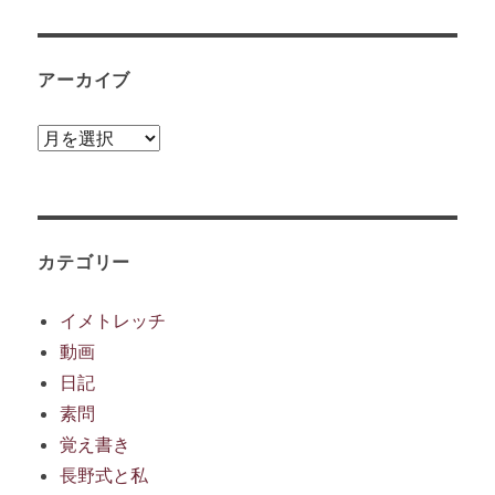
アーカイブ
ア
ー
カ
イ
ブ
カテゴリー
イメトレッチ
動画
日記
素問
覚え書き
長野式と私