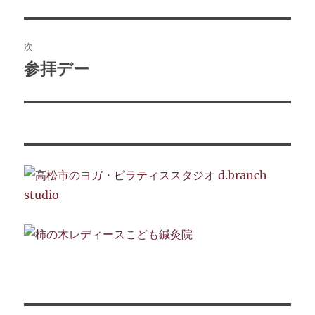
の
ナ
投
ビ
稿:
次
ゲ
参拝デー
次
の
ー
投
シ
稿:
ョ
ン