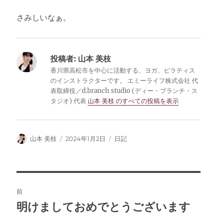
さみしいなぁ。
投稿者:
山本 美枝
香川県高松市を中心に活動する、ヨガ、ピラティス
のインストラクターです。 エミーライフ株式会社 代
表取締役／d.branch studio (ディー・ブランチ・ス
タジオ) 代表
山本 美枝 のすべての投稿を表示
投
投
カ
山本 美枝
2024年1月2日
日記
稿
稿
テ
者
日:
ゴ
リ
ー
投
前
稿
明けましておめでとうございます
前