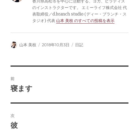
香川県高松市を中心に活動する、ヨガ、ピラティス
のインストラクターです。 エミーライフ株式会社 代
表取締役／d.branch studio (ディー・ブランチ・ス
タジオ) 代表
山本 美枝 のすべての投稿を表示
投
山本 美枝
投
2018年10月3日
カ
日記
稿
稿
テ
者
日:
ゴ
リ
ー
投
前
稿
寝ます
前
の
ナ
投
ビ
稿:
次
ゲ
彼
次
の
ー