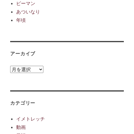
ピーマン
あついなり
年頃
アーカイブ
ア
ー
カ
イ
ブ
カテゴリー
イメトレッチ
動画