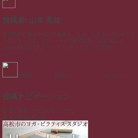
投稿者:
山本 美枝
香川県高松市を中心に活動する、ヨガ、ピラティスのインス
トラクターです。 エミーライフ株式会社 代表取締役／
d.branch studio (ディー・ブランチ・スタジオ) 代表
山本 美枝
のすべての投稿を表示
投稿者
山本 美枝
投稿日:
2018年10月2日
カテゴリー
日
記
投稿ナビゲーション
前
前の投稿:
やってみよう…かな
次
次の投稿:
センス