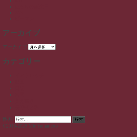
8/11
ぬらりの誕生日
7/23
ピーマン
アーカイブ
アーカイブ
カテゴリー
イメトレッチ
動画
日記
素問
覚え書き
長野式と私
検索:
検索
©2016-2026 Mie Yamamoto