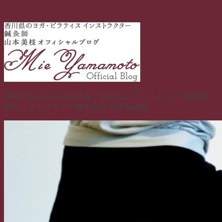
コンテンツへスキップ
高松市d.branch studio代表／柿の木レディースこども鍼灸院
院長／エミーライフ株式会社 代表取締役