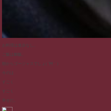
お料理は進歩なし。
ご飯は鯛飯。
朝からゴージャスでしょ( ´艸｀)
今のは
すごく
すごく
幸せだ。