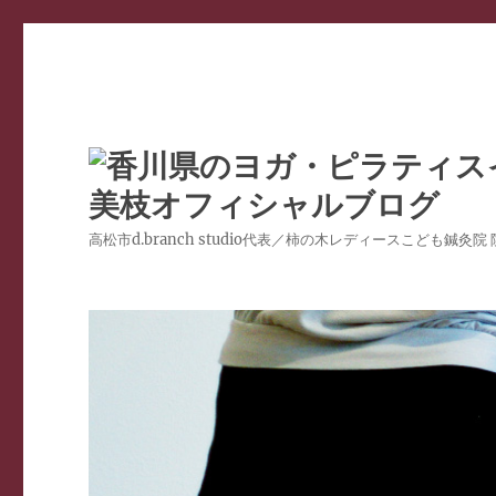
高松市d.branch studio代表／柿の木レディースこども鍼