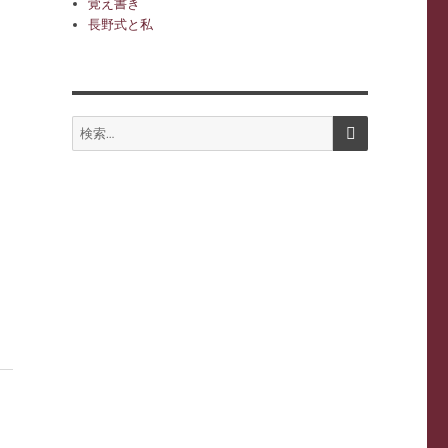
覚え書き
長野式と私
検
検
索
索:
ラ