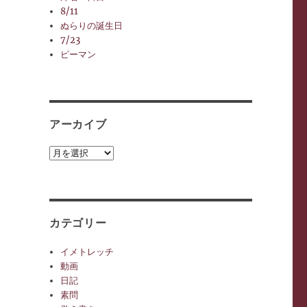
8/11
ぬらりの誕生日
7/23
ピーマン
アーカイブ
ア
ー
カ
イ
ブ
カテゴリー
イメトレッチ
動画
日記
素問