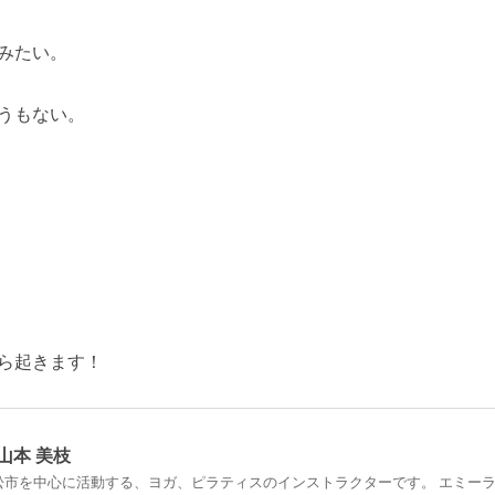
みたい。
うもない。
ら起きます！
山本 美枝
松市を中心に活動する、ヨガ、ピラティスのインストラクターです。 エミー