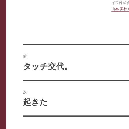
イフ株式会社
山本 美枝
投
前
稿
タッチ交代。
前
の
ナ
投
ビ
稿:
次
ゲ
起きた
次
の
ー
投
シ
稿: