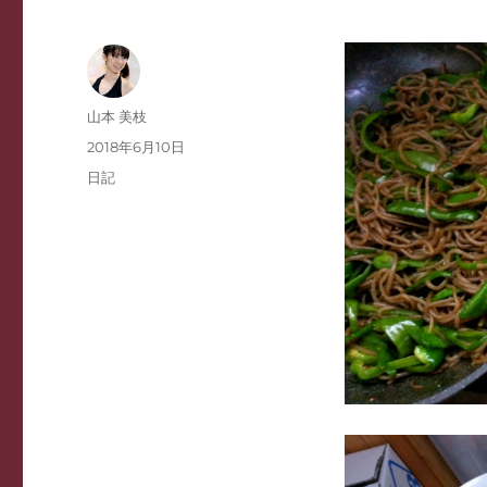
投
山本 美枝
稿
投
2018年6月10日
者
稿
カ
日記
日:
テ
ゴ
リ
ー